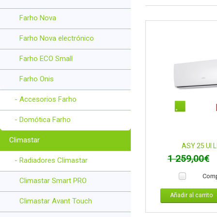
Farho Nova
Farho Nova electrónico
Farho ECO Small
Farho Onis
- Accesorios Farho
- Domótica Farho
Climastar
ASY 25 UI LU
1 259,00€
- Radiadores Climastar
Comp
Climastar Smart PRO
Añadir al carrito
Climastar Avant Touch