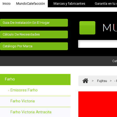
Inicio
MundoCalefacción
Marcas y fabricantes
Garantía en tu
Guia De Instalación En El Hogar
Cálculo De Necesidades
Catálogo Por Marca
Cat
Farho
>
>
Fujitsu
-
- Emisores Farho
Farho Victoria
Farho Victoria Antracita