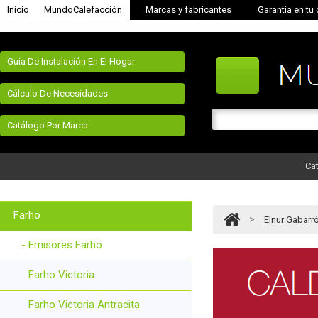
Inicio
MundoCalefacción
Marcas y fabricantes
Garantía en tu
Guia De Instalación En El Hogar
Cálculo De Necesidades
Catálogo Por Marca
Cat
Farho
>
Elnur Gabarr
- Emisores Farho
Farho Victoria
Farho Victoria Antracita